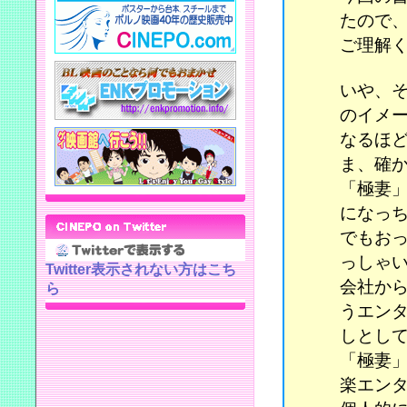
たので
ご理解
いや、
のイメ
なるほ
ま、確
「極妻
になっ
でもお
っしゃ
Twitter表示されない方はこち
会社か
ら
うエン
しとし
「極妻
楽エン