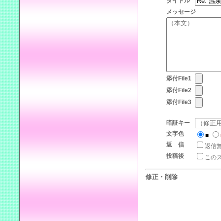
タイトル
メッセージ
添付File1
添付File2
添付File3
暗証キー
文字色
■
返 信
返信
投稿後
この
修正・削除