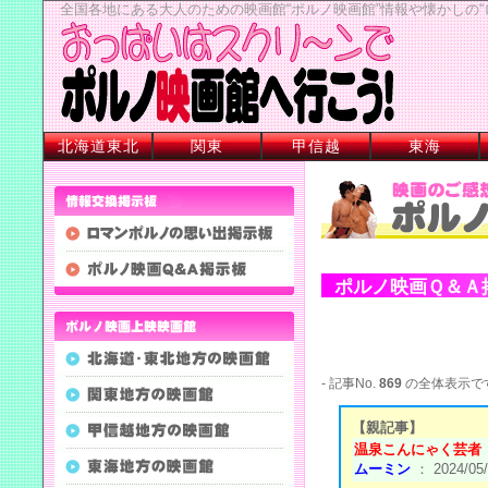
全国各地にある大人のための映画館“ポルノ映画館”情報や懐かしの
北海道東北
関東
甲信越
東海
ポルノ映画Ｑ＆Ａ
- 記事No.
869
の全体表示で
【親記事】
温泉こんにゃく芸者
ムーミン
： 2024/05/