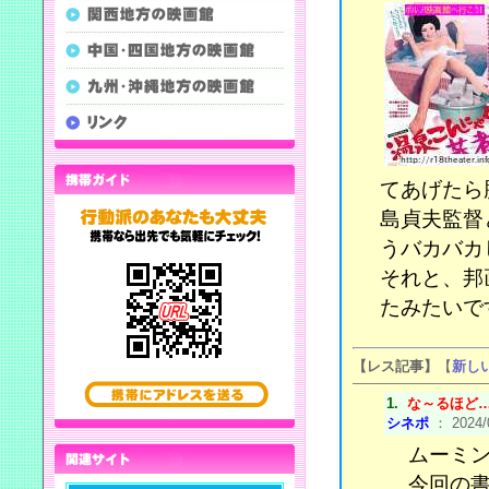
てあげたら
島貞夫監督
うバカバカ
それと、邦
たみたいで
【レス記事】
【
新し
1.
な～るほど
シネポ
： 2024/0
ムーミ
今回の