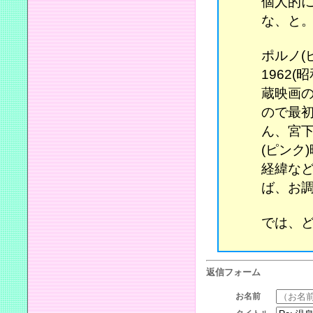
個人的
な、と
ポルノ(
1962
蔵映画
ので最
ん、宮
(ピンク
経緯な
ば、お
では、
返信フォーム
お名前