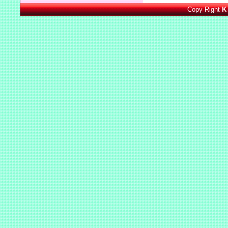
Copy Right
K