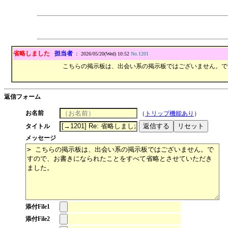
省略しました
担当者
： 2026/05/20(Wed) 10:52
No.1201
こちらの掲示板は、出会い系の掲示板ではございません。で
返信フォーム
お名前
（
トリップ機能あり
）
タイトル
メッセージ
添付File1
添付File2