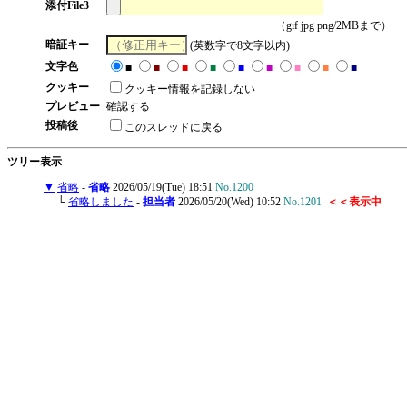
添付File3
（gif jpg png/2MBまで）
暗証キー
(英数字で8文字以内)
文字色
■
■
■
■
■
■
■
■
■
クッキー
クッキー情報を記録しない
プレビュー
確認する
投稿後
このスレッドに戻る
ツリー表示
▼
省略
-
省略
2026/05/19(Tue) 18:51
No.1200
└
省略しました
-
担当者
2026/05/20(Wed) 10:52
No.1201
＜＜表示中