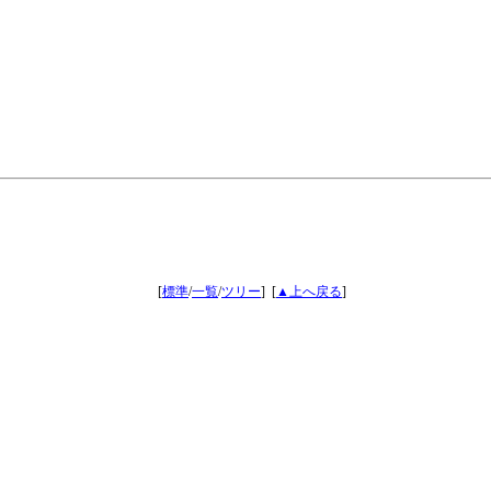
[
標準
/
一覧
/
ツリー
]
[
▲上へ戻る
]