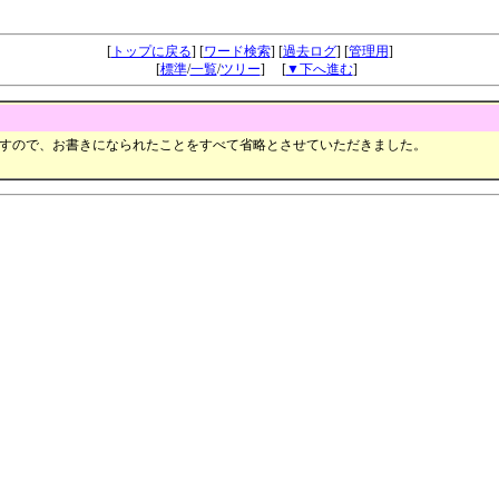
ロマンポルノの思い出掲示板
[
トップに戻る
] [
ワード検索
] [
過去ログ
] [
管理用
]
[
標準
/
一覧
/
ツリー
] [
▼下へ進む
]
すので、お書きになられたことをすべて省略とさせていただきました。