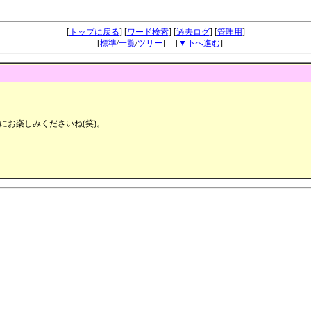
ロマンポルノの思い出掲示板
[
トップに戻る
] [
ワード検索
] [
過去ログ
] [
管理用
]
[
標準
/
一覧
/
ツリー
] [
▼下へ進む
]
お楽しみくださいね(笑)。