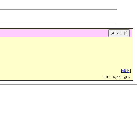
|
[
修正
]
ID：Uej33FxgDk