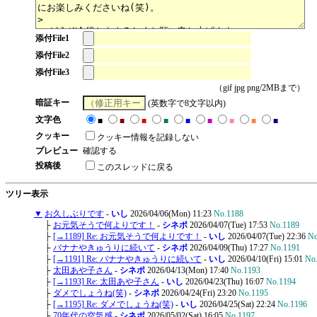
添付File1
添付File2
添付File3
（gif jpg png/2MBまで）
暗証キー
(英数字で8文字以内)
文字色
■
■
■
■
■
■
■
■
■
クッキー
クッキー情報を記録しない
プレビュー
確認する
投稿後
このスレッドに戻る
ツリー表示
▼
お久しぶりです
-
いし
2026/04/06(Mon) 11:23
No.1188
├
お元気そうで何よりです！
-
シネポ
2026/04/07(Tue) 17:53
No.1189
├
[→1189] Re: お元気そうで何よりです！
-
いし
2026/04/07(Tue) 22:36
No
├
バナナやきゅうりに続いて
-
シネポ
2026/04/09(Thu) 17:27
No.1191
├
[→1191] Re: バナナやきゅうりに続いて
-
いし
2026/04/10(Fri) 15:01
No
├
太田あや子さん
-
シネポ
2026/04/13(Mon) 17:40
No.1193
├
[→1193] Re: 太田あや子さん
-
いし
2026/04/23(Thu) 16:07
No.1194
├
ダメでしょうね(笑)
-
シネポ
2026/04/24(Fri) 23:20
No.1195
├
[→1195] Re: ダメでしょうね(笑)
-
いし
2026/04/25(Sat) 22:24
No.1196
├
70年代の空気感
-
シネポ
2026/05/02(Sat) 16:05
No.1197