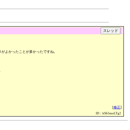
|
入りがよかったことが多かったですね。
。
[
修正
]
ID：kSb5moLTg2