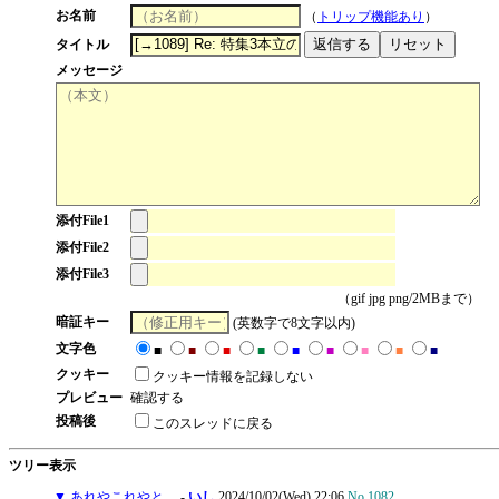
お名前
（
トリップ機能あり
）
タイトル
メッセージ
添付File1
添付File2
添付File3
（gif jpg png/2MBまで）
暗証キー
(英数字で8文字以内)
文字色
■
■
■
■
■
■
■
■
■
クッキー
クッキー情報を記録しない
プレビュー
確認する
投稿後
このスレッドに戻る
ツリー表示
▼
あれやこれやと。
-
いし
2024/10/02(Wed) 22:06
No.1082