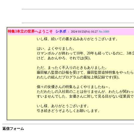
特集3本立の世界へようこそ
シネポ
： 2024/10/25(Fri) 16:27
No.1089
いし様、続いての書き込みありがとうございます。
はい、よくやりました。
ロマンポルノが終わって10年、20年も経っているのに、3
けど、あかんやろ、それでは(笑)。
ただ、まったく不入りのときもありました。
藤田敏八監督の訃報を受けて、藤田監督追悼特集をやったら
わたしの組んだプログラムの最短上映記録です(笑)。
個々の女優さんの特集もよくやりましたね～。
ただわたしの入社前のことは分りませんが、わたしが関わっ
すいませんでした、女優さんに対して見る目がない従業員でし
いし様、ありがとうございます。
引き続きどうぞよろしくお願いします。
返信フォーム