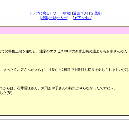
ロマンポルノの思い出掲示板
[
トップに戻る
] [
ワード検索
] [
過去ログ
] [
管理用
]
[
標準
/
一覧
/
ツリー
] [
▼下へ進む
]
本立ての特集上映を組むと、通常のエクセスやOPの新作上映の週よりもお客さんの
、まったくお客さんが入らず、社長から2日目で上映打ち切りを命じられました(泣)
てからは、石井雪江さん、太田あや子さんの特集はやらなかったですね～。
た(笑)。