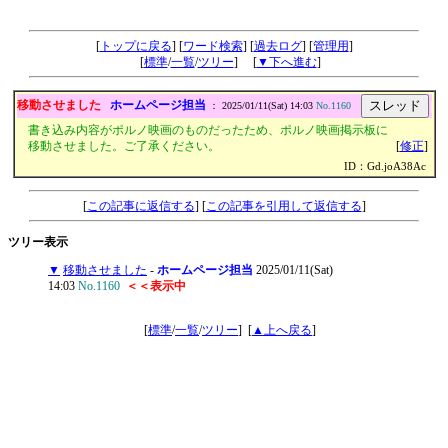
ロマンポルノの思い出掲示板
[
トップに戻る
] [
ワード検索
] [
過去ログ
] [
管理用
]
[
標準
/
一覧
/
ツリー
] [
▼下へ進む
]
移動させました
ホームページ担当
|
： 2025/01/11(Sat) 14:03
No.1160
書き込み内容がポルノ映画のものだったため、ポルノ映画掲示板に
移動させました。ご了承ください。
[
修正
]
ID：Gd.joA38Ac
[
この記事に返信する
] [
この記事を引用して返信する
]
ツリー表示
▼
移動させました
-
ホームページ担当
2025/01/11(Sat)
14:03
No.1160
＜＜表示中
[
標準
/
一覧
/
ツリー
]
[
▲上へ戻る
]