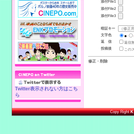
添付File1
添付File2
添付File3
暗証キー
文字色
■
返 信
返信
投稿後
この
修正・削除
Twitter表示されない方はこち
ら
Copy Right
K