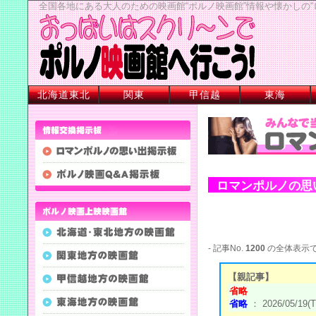
全国各地にある大人のための映画館“ポルノ映画館”情報や懐かしの
北海道東北
関東
甲信越
東海
ロマンポルノの思
- 記事No.
1200
の全体表示
【親記事】
省略
省略
： 2026/05/19(T