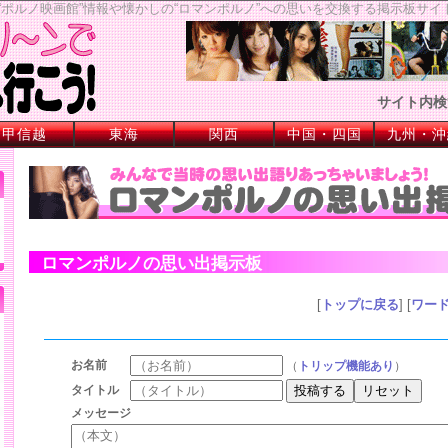
ポルノ映画館”情報や懐かしの“ロマンポルノ”への思いを交換する掲示板サイ
サイト内検
甲信越
東海
関西
中国・四国
九州・沖
ロマンポルノの思い出掲示板
[
トップに戻る
] [
ワー
お名前
（
トリップ機能あり
）
タイトル
メッセージ