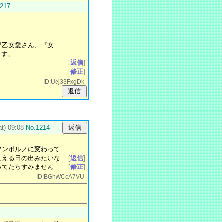
1217
。
、早乙女愛さん、『女
ます。
[
返信
]
[
修正
]
ID:Uej33FxgDk
t) 09:08
No.1214
マンポルノに変わって
見える日の出みたいな
[
返信
]
ってたらすみません
[
修正
]
ID:BGhWCcA7VU