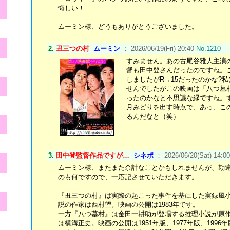
悔しい！
ムーミン様、どうもありがとうございました。
2.
丑三つの村
ムーミン
： 2026/06/19(Fri) 20:40
No.1210
すみません。あの古尾谷雅人主演
督も田中登さんだったのですね。
しましたがR→15だったのかな?
せんでしたがこの映画は「八つ墓
ったのかなと不思議な縁ですね。
月みどりを出す時点で、あっ、こ
るんだなと（笑）
3.
田中登監督作品ですが…
シネポ
： 2026/06/20(Sat) 14:0
ムーミン様、またまた余計なことかもしれませんが、勘
のも何ですので、一応記させていただきます。
『丑三つの村』は実際の起こった事件を基にした実録風
説の作家は西村望。映画の公開は1983年です。
一方『八つ墓村』は金田一耕助が登場する推理小説が原
は横溝正史。映画の公開は1951年版、1977年版、1996