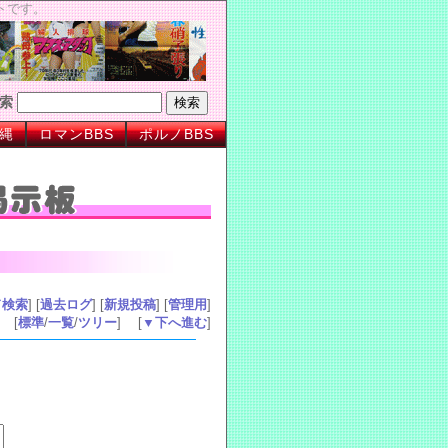
トです。
索
縄
ロマンBBS
ポルノBBS
ド検索
] [
過去ログ
] [
新規投稿
] [
管理用
]
[
標準
/
一覧
/
ツリー
] [
▼下へ進む
]