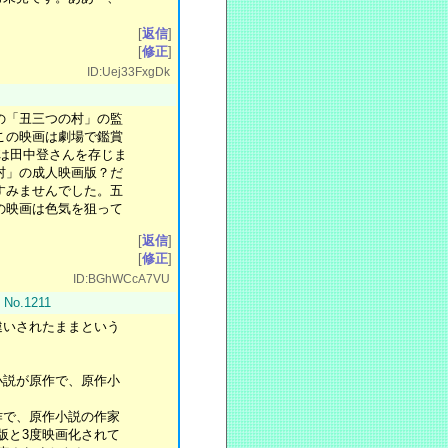
[
返信
]
[
修正
]
ID:Uej33FxgDk
の「丑三つの村」の監
この映画は劇場で鑑賞
私は田中登さんを存じま
村」の成人映画版？だ
すみませんでした。五
の映画は色気を狙って
[
返信
]
[
修正
]
ID:BGhWCcA7VU
0
No.1211
違いされたままという
小説が原作で、原作小
作で、原作小説の作家
年版と3度映画化されて