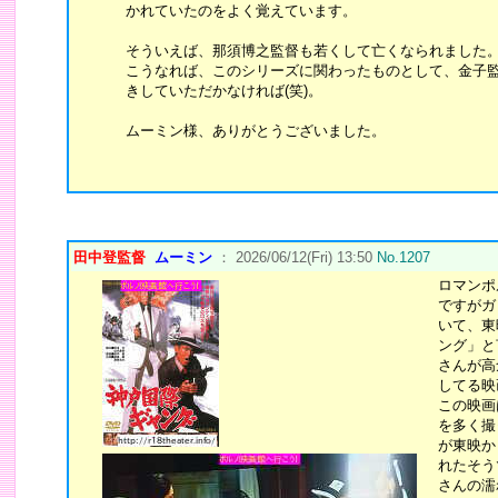
かれていたのをよく覚えています。
そういえば、那須博之監督も若くして亡くなられました
こうなれば、このシリーズに関わったものとして、金子
きしていただかなければ(笑)。
ムーミン様、ありがとうございました。
田中登監督
ムーミン
： 2026/06/12(Fri) 13:50
No.1207
ロマンポ
ですがガ
いて、東
ング」と
さんが高
してる映
この映画
を多く撮
が東映か
れたそう
さんの濡