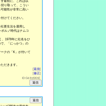
まず最初に、これは以
を切り取って、こうい
る可能性が非常に高い
を付けてください。
会社更生法を適用し
ンポルノ時代はナムコ
、1978年に社名をひ
ので、「にっかつ」の
マークの「K」が付いて
いただきます。
[
返信
]
[
修正
]
ID:Gd.frz6KhE