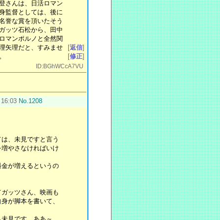
登さんは、日活ロマン
身監督としては、後に
名誉な賞を頂いたそう
ガッツ石松から、田中
ロマンポルノと全然関
理矢理だと、すみませ
[
返信
]
。
[
修正
]
ID:BGhWCcA7VU
 16:03
No.1208
ては、未見ですと言う
を増やさなければいけ
料金が増えるというの
てガッツさん、映画も
自身が脚本を書いて、
も未見です。ああ～、