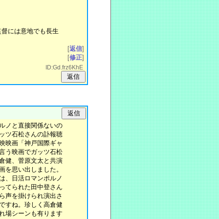
。
監督には意地でも長生
[
返信
]
[
修正
]
ID:Gd.frz6KhE
ルノと直接関係ないの
ッツ石松さんの訃報聴
映映画「神戸国際ギャ
言う映画でガッツ石松
倉健、菅原文太と共演
画を思い出しました。
は、日活ロマンポルノ
ってられた田中登さん
ら声を掛けられ演出さ
ですね。珍しく高倉健
れ場シーンも有ります