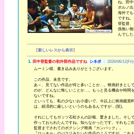
ね。田中
ポルノ出
海外でも
ですね。
登監督、
係無い無
んでした
【
新しいレスから表示
】
1.
田中登監督の初外部作品ですね
シネポ
： 2026/06/12(Fri)
ムーミン様、書き込みありがとうございます。
この作品、未見です。
あ～、見てない作品が何と多いことか…。映画好きとし
のが、どんなに悔しいことか…。もっと見る機会や時間
ないですね。
といっても、私の少ないお小遣いで、今以上に映画鑑賞
は、経済的に厳しいというのもあるんですが…(笑)。
それにしてもガッツ石松さんの訃報、驚きました。そし
作っておられたんですね。知らなかったです。それもご
監督までされてのボクシング映画『カンバック』。
『ロッキー』のパクリみたいな作品のようですが、これ