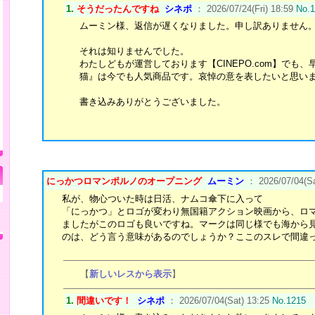
1.
そうだったんですね
シネポ
： 2026/07/24(Fri) 18:59
No.
ムーミン様、返信が遅くなりました。申し訳ありません
それは知りませんでした。
わたしどもが運営しております【CINEPO.com】でも
猫』は今でも人気商品です。哀悼の意を表したいと思い
書き込みありがとうございました。
にっかつロマンポルノのオープニング
ムーミン
： 2026/07/04(Sa
私が、物心ついた時は日活、ナムコ傘下に入って
「にっかつ」とロゴが変わり無国籍アクション映画から、ロ
ましたがこのロゴも良いですね。マークは同じ様でも海から
のは、どう言う意味があるのでしょうか？ここのスレで間違
【
新しいレスから表示
】
1.
間違いです！
シネポ
： 2026/07/04(Sat) 13:25
No.1215