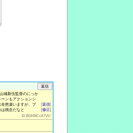
）
。山城新伍監督のにっか
シーンもアクションシ
は全然違いますが、ブ
[
返信
]
のは残念だなと
[
修正
]
ID:BGhWCcA7VU