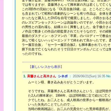
金子修介監督、斎藤博脚本の「OL百合族19歳」は、百合族シ
では有りますが、斎藤博さんって脚本家の方は若くして亡く
この3部作の完結になる「OL百合族19歳」は、ところどころ
も含まれていて昭和の喜劇的なシーンも有り作品は、全体を
かったなと購入したDVDを自宅で鑑賞しました。小田かおる
のレズビアンセックスシーンは勿論良いのですが、小田かお
の男性との濡れ場も、結構エロく興奮しました。金子修介さ
ノ作品で数多くの作品の助監督されてたそうなので、その経
最後のダスティン・ホフマンの「卒業」のパロディーで教会
決して暗くないハッピーエンド？で終われて良かったです。
ラー服百合族」「セーラー服百合族2」も脚本書かれていたそ
膜下出血で亡くなられたそうで日活ロマンポルノにとっては
ったのですね。
【
新しいレスから表示
】
1.
斉藤さんと高木さん
シネポ
： 2026/06/21(Sun) 16:35
No
ムーミン様、書き込みありがとうございます。
そうですね、斉藤博さんと高木功さんという、ほぼ同世
た2人の脚本家が、1994年、ほぼ同時期に立て続けに亡
クでしたね。お二人とも、成人映画の世界から一般映画
いった矢先のことでしたので…。
当時の映画雑誌に、お二人の兄貴分だった荒井晴彦氏が