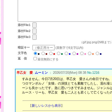
添付File1
添付File2
添付File3
（gif jpg png/2MBまで
暗証キー
(英数字で8文字以内)
文字色
■
■
■
■
■
■
■
■
■
返 信
返信無効にする
早乙女 愛
ムーミン
： 2026/07/20(Mon) 08:38
No.1216
すみません。今日7月20日は、早乙女 愛さんの命日ですね
つロマンポルノ「女猫」の演技とても素敵でしたし、濡れ場
ーンも良かったです。急に思いつきですみません。ジャンル
ルース・リーも、早乙女 愛も二人とも若くして亡くなった
【
新しいレスから表示
】