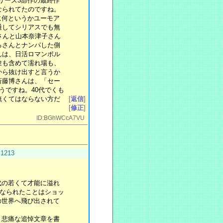
リーズ3部作の最終作
なられてたのですね。
に何というかユーモア
通してシリアスでも無
さんと山本奈津子さん
るさんとナンパした側
んは、日活ロマンポル
験も含めて濡れ場も、
から抜け出すと言うか
斎藤博さんは、「セー
うですね。40代でくも
無くてはならない方だ
[
返信
]
[
修正
]
ID:BGhWCcA7VU
.1213
代の若くて才能に溢れ
くなられたことはショッ
の世界へ飛び出されて
、悲痛な追悼文章を書