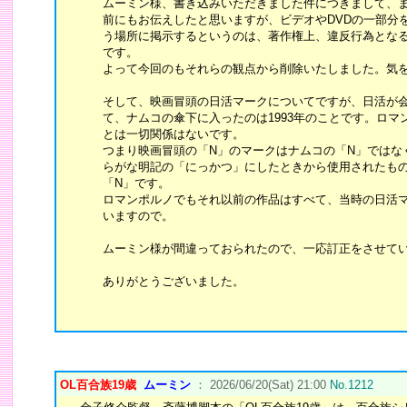
ムーミン様、書き込みいただきました件につきまして、
前にもお伝えしたと思いますが、ビデオやDVDの一部分
う場所に掲示するというのは、著作権上、違反行為とな
です。
よって今回のもそれらの観点から削除いたしました。気
そして、映画冒頭の日活マークについてですが、日活が
て、ナムコの傘下に入ったのは1993年のことです。ロマ
とは一切関係はないです。
つまり映画冒頭の「N」のマークはナムコの「N」ではなく
らがな明記の「にっかつ」にしたときから使用されたも
「N」です。
ロマンポルノでもそれ以前の作品はすべて、当時の日活
いますので。
ムーミン様が間違っておられたので、一応訂正をさせて
ありがとうございました。
OL百合族19歳
ムーミン
： 2026/06/20(Sat) 21:00
No.1212