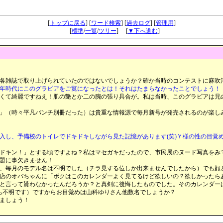
ロマンポルノの思い出掲示板
[
トップに戻る
] [
ワード検索
] [
過去ログ
] [
管理用
]
[
標準
/
一覧
/
ツリー
] [
▼下へ進む
]
各雑誌で取り上げられていたのではないでしょうか？確か当時のコンテストに麻吹
年時代にこのグラビアをご覧になったとは！それはたまらなかったことでしょう！
くて綺麗ですねえ！肌の艶とか二の腕の張り具合が。私は当時、このグラビアは兄
」（時々平凡パンチ別冊だった）は貴重な情報源で毎月新号が発売されるのが楽し
入し、予備校のトイレでドキドキしながら見た記憶があります(笑)Ｙ様の性の目覚
ドキン！」とする頃ですよね？私はマセガキだったので、市民展のヌード写真をみ
題に事欠きません！
、毎月のモデル名は不明でした（チラ見する位しか出来ませんでしたから）でも顔
店のオバちゃんに「ボクはこのカレンダーよく見てるけど欲しいの？欲しかったら
と言って貰わなかったんだろうか？と真剣に後悔したものでした。そのカレンダー
も不明です）ですからお目覚めは山科ゆりさん他数名でしょうか？
ましょう！