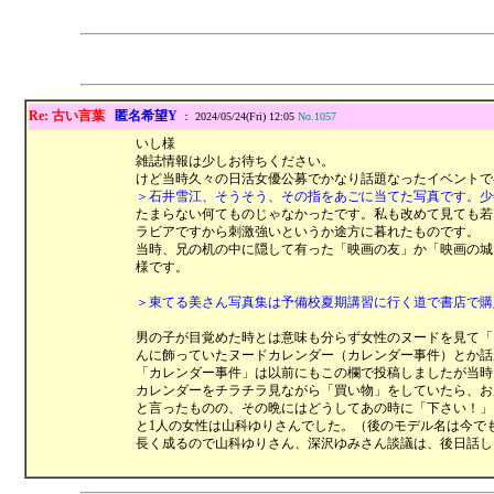
Re: 古い言葉
匿名希望Y
： 2024/05/24(Fri) 12:05
No.1057
いし様
雑誌情報は少しお待ちください。
けど当時久々の日活女優公募でかなり話題なったイベントで
＞石井雪江、そうそう、その指をあごに当てた写真です。少
たまらない何てものじゃなかったです。私も改めて見ても若
ラビアですから刺激強いというか途方に暮れたものです。
当時、兄の机の中に隠して有った「映画の友」か「映画の城
様です。
＞東てる美さん写真集は予備校夏期講習に行く道で書店で購
男の子が目覚めた時とは意味も分らず女性のヌードを見て「
んに飾っていたヌードカレンダー（カレンダー事件）とか話
「カレンダー事件」は以前にもこの欄で投稿しましたが当時
カレンダーをチラチラ見ながら「買い物」をしていたら、お
と言ったものの、その晩にはどうしてあの時に「下さい！」
と1人の女性は山科ゆりさんでした。（後のモデル名は今で
長く成るので山科ゆりさん、深沢ゆみさん談議は、後日話し