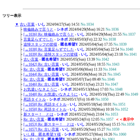
ツリー表示
▼
古い言葉
-
いし
2024/04/27(Sat) 14:51
No.1034
├
映倫絡みで言うと
-
シネポ
2024/04/29(Mon) 16:21
No.1036
├
[→1036] Re: 映倫絡みで言うと
-
いし
2024/04/29(Mon) 21:55
No.1037
├
言葉足らずでした
-
シネポ
2024/05/03(Fri) 22:32
No.1038
├
追悼スタッフの皆様
-
匿名希望Y
2024/05/04(Sat) 17:35
No.1039
├
[→1038] Re: 言葉足らずでした
-
いし
2024/05/04(Sat) 22:54
No.1040
├
[→1039] Re: 追悼スタッフの皆様
-
いし
2024/05/04(Sat) 23:18
No.1041
├
古い言葉
-
匿名希望Y
2024/05/05(Sun) 13:39
No.1042
├
[→1042] Re: 古い言葉
-
いし
2024/05/05(Sun) 18:55
No.1043
├
Re: 古い言葉
-
匿名希望Y
2024/05/06(Mon) 11:33
No.1044
├
[→1044] Re: 古い言葉
-
いし
2024/05/06(Mon) 16:21
No.1045
├
Re: 古い言葉
-
匿名希望Y
2024/05/07(Tue) 09:49
No.1046
├
[→1046] Re: 古い言葉
-
いし
2024/05/11(Sat) 23:21
No.1047
├
お気遣いなきように
-
シネポ
2024/05/13(Mon) 17:03
No.1048
├
[→1048] Re: お気遣いなきように
-
いし
2024/05/16(Thu) 22:49
No.1049
├
死語タイトル
-
シネポ
2024/05/17(Fri) 16:49
No.1050
├
[→1050] Re: 死語タイトル
-
いし
2024/05/18(Sat) 18:01
No.1051
├
[→1050] Re: 死語タイトル
-
いし
2024/05/20(Mon) 10:16
No.1052
├
新スター！ とは
-
シネポ
2024/05/22(Wed) 23:04
No.1053
├
Re: 古い言葉
-
匿名希望Y
2024/05/24(Fri) 12:05
No.1057
＜＜表示中
├
[→1053] Re: 新スター！ とは
-
いし
2024/05/26(Sun) 15:15
No.1058
├
[→1057] Re: 古い言葉
-
いし
2024/05/26(Sun) 15:27
No.1059
├
いし様、匿名希望Ｙ様
-
シネポ
2024/05/27(Mon) 16:26
No.1060
├
Re: 古い言葉
-
匿名希望Y
2024/05/30(Thu) 10:41
No.1061