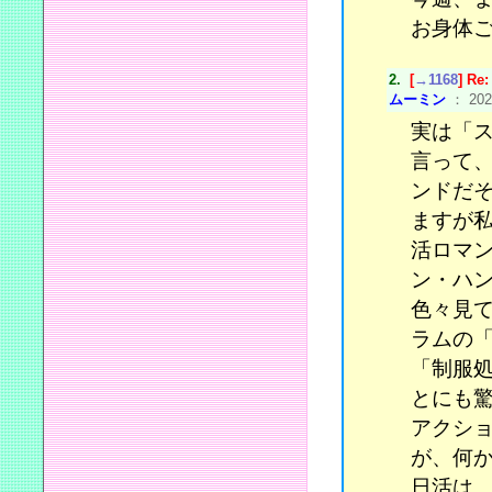
お身体
2.
[
→1168
] R
ムーミン
： 2025
実は「
言って
ンドだそ
ますが
活ロマ
ン・ハ
色々見
ラムの
「制服
とにも
アクシ
が、何
日活は、