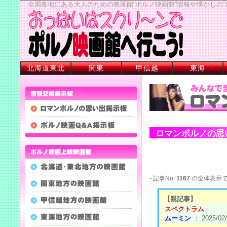
全国各地にある大人のための映画館“ポルノ映画館”情報や懐かしの
北海道東北
関東
甲信越
東海
ロマンポルノの思
- 記事No.
1167
の全体表示
【親記事】
スペクトラム
ムーミン
： 2025/02/