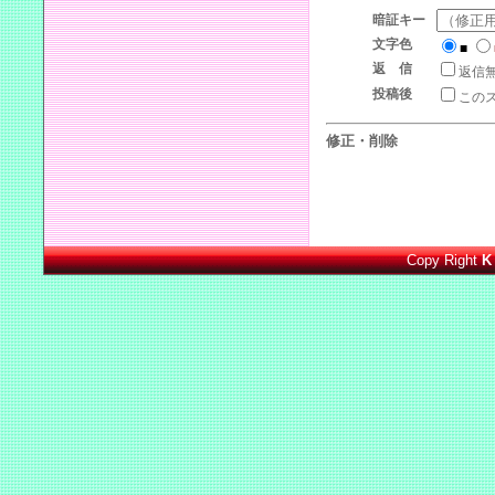
暗証キー
文字色
■
返 信
返信
投稿後
この
修正・削除
Copy Right
K