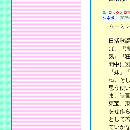
3.
ロックとロ
シネポ
： 2025/0
ムーミ
日活歌
ば、『濡
気』『
間中に
『妹』
ね。そ
思う使
ま、映
東宝、
をせ作
として
ていか