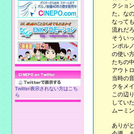
クショ
た。な
なって
流れだ
そうい
ンポル
の使い
たちの
アウト
当時の
クをメ
Twitter表示されない方はこち
この辺
ら
してい
ムーミ
ありが
今週、