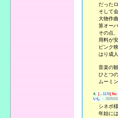
だった
そして
大物作
算オーバ
その点、
用料が安
ピンク
はり成
音楽の
ひとつ
ムーミ
4.
[
→1170
] R
いし
： 2025/02/
シネポ
年始に