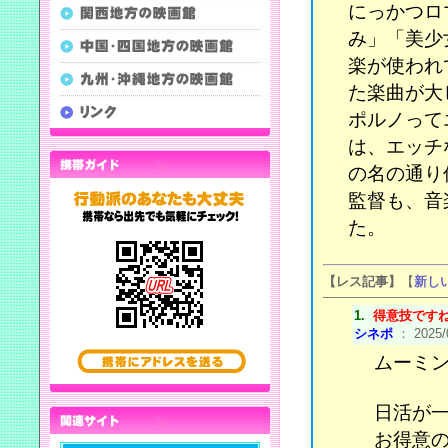
にっかつロ
み」「美少
楽が使われ
た楽曲が大
ポルノって
は、エッチ
の名の通り
監督も、音
た。
【レス記事】
【
新し
1.
得意技です
シネポ
： 2025/0
ムーミ
日活が
お得意