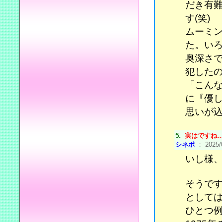
だき有
す(笑)
ムーミ
た。い
奥深さ
犯した
「こん
に『優
思いが
5.
実はですね
シネポ
： 2025/0
いし様
そうで
として
ひとつ