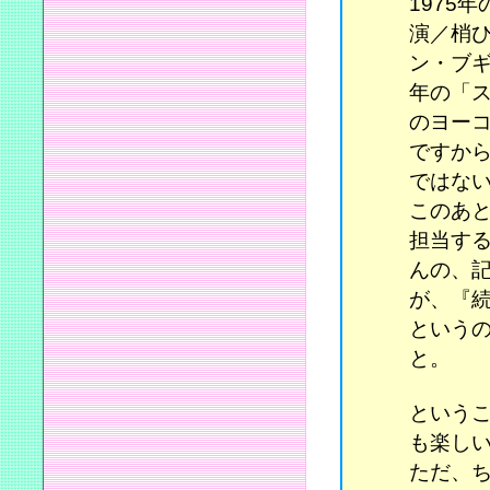
1975
演／梢ひ
ン・ブギ
年の「
のヨーコ
ですか
ではな
このあ
担当す
んの、
が、『
という
と。
という
も楽し
ただ、